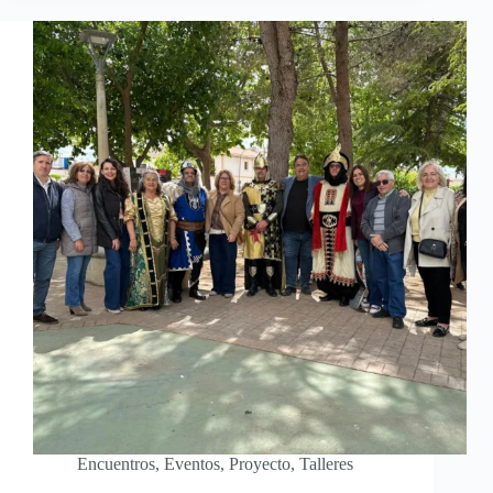
Encuentros
,
Eventos
,
Proyecto
,
Talleres