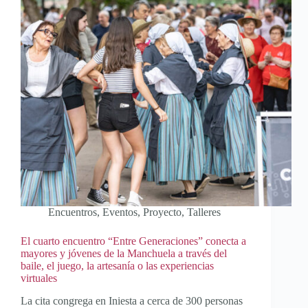
Encuentros
,
Eventos
,
Proyecto
,
Talleres
El cuarto encuentro “Entre Generaciones” conecta a
mayores y jóvenes de la Manchuela a través del
baile, el juego, la artesanía o las experiencias
virtuales
La cita congrega en Iniesta a cerca de 300 personas