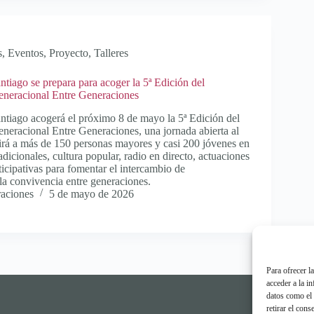
s
,
Eventos
,
Proyecto
,
Talleres
tiago se prepara para acoger la 5ª Edición del
eneracional Entre Generaciones
ntiago acogerá el próximo 8 de mayo la 5ª Edición del
eneracional Entre Generaciones, una jornada abierta al
irá a más de 150 personas mayores y casi 200 jóvenes en
radicionales, cultura popular, radio en directo, actuaciones
ticipativas para fomentar el intercambio de
la convivencia entre generaciones.
raciones
5 de mayo de 2026
Para ofrecer l
acceder a la i
datos como el 
retirar el con