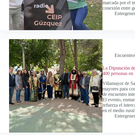
marcada por el in
conexión entre g
Entregene
Encuentro
La Diputación de
400 personas en 
Villamayor de Sa
mayores para comp
de encuentro int
El evento, enmar
refuerza el inter
en el medio rura
Entregene