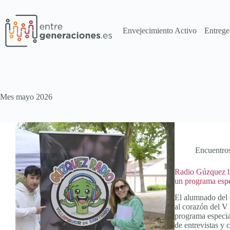
Envejecimiento Activo
Entrege
Mes
mayo 2026
Encuentro
Radio Gúzquez ll
un programa espe
El alumnado del 
al corazón del V
programa especial
de entrevistas y