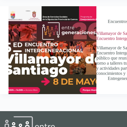
Encuentro
Villamayor de San
Encuentro Interg
Villamayor de Sa
Encuentro Interg
público que reun
torno a talleres t
y actividades par
conocimientos y 
Entregene