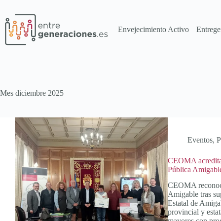
Envejecimiento Activo
Entrege
Mes
diciembre 2025
Eventos
,
P
CEOMA acredita 
Pública Amigable
CEOMA reconoce 
Amigable tras sup
Estatal de Amigab
provincial y esta
mayores con prog