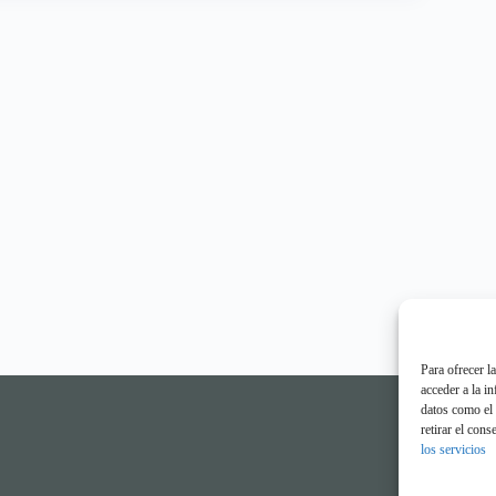
Para ofrecer l
acceder a la i
datos como el 
retirar el con
los servicios