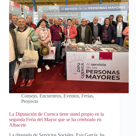
Consejo
,
Encuentros
,
Eventos
,
Ferias
,
Proyecto
La Diputación de Cuenca tiene stand propio en la
segunda Feria del Mayor que se ha celebrado en
Albacete
La diputada de Servicios Sociales, Eva García, ha